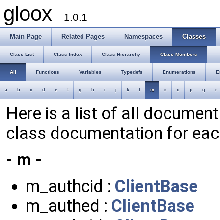
gloox
1.0.1
Main Page
Related Pages
Namespaces
Classes
Class List
Class Index
Class Hierarchy
Class Members
All
Functions
Variables
Typedefs
Enumerations
E
a
b
c
d
e
f
g
h
i
j
k
l
m
n
o
p
q
r
Here is a list of all documen
class documentation for ea
- m -
m_authcid :
ClientBase
m_authed :
ClientBase