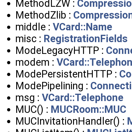
MethodLZW :
Compressio
MethodZlib :
Compression
middle :
VCard::Name
misc :
RegistrationFields
ModeLegacyHTTP :
Conn
modem :
VCard::Telepho
ModePersistentHTTP :
Co
ModePipelining :
Connect
msg :
VCard::Telephone
MUC() :
MUCRoom::MUC
MUCInvitationHandler() :