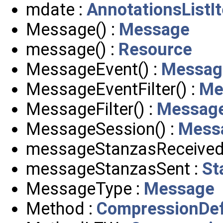
mdate :
AnnotationsListI
Message() :
Message
message() :
Resource
MessageEvent() :
Messag
MessageEventFilter() :
Me
MessageFilter() :
Message
MessageSession() :
Mess
messageStanzasReceived
messageStanzasSent :
St
MessageType :
Message
Method :
CompressionDef