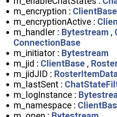
m_enableChatStates :
Cha
m_encryption :
ClientBase
m_encryptionActive :
Clie
m_handler :
Bytestream
,
ConnectionBase
m_initiator :
Bytestream
m_jid :
ClientBase
,
Roste
m_jidJID :
RosterItemDat
m_lastSent :
ChatStateFil
m_logInstance :
Bytestre
m_namespace :
ClientBa
m_open :
Bytestream