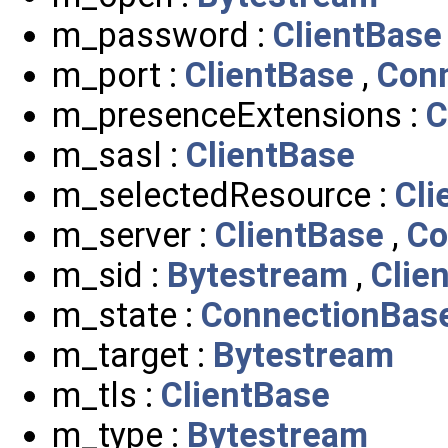
m_password :
ClientBase
m_port :
ClientBase
,
Con
m_presenceExtensions :
C
m_sasl :
ClientBase
m_selectedResource :
Cli
m_server :
ClientBase
,
Co
m_sid :
Bytestream
,
Clie
m_state :
ConnectionBas
m_target :
Bytestream
m_tls :
ClientBase
m_type :
Bytestream