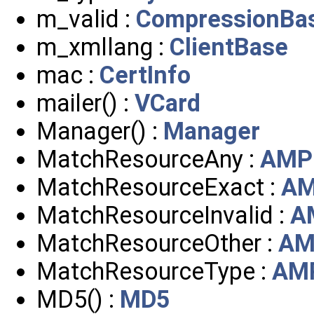
m_valid :
CompressionBa
m_xmllang :
ClientBase
mac :
CertInfo
mailer() :
VCard
Manager() :
Manager
MatchResourceAny :
AMP
MatchResourceExact :
A
MatchResourceInvalid :
A
MatchResourceOther :
AM
MatchResourceType :
AM
MD5() :
MD5