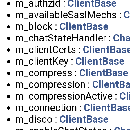
m_authzid :
ClientBase
m_availableSaslMechs :
C
m_block :
ClientBase
m_chatStateHandler :
Cha
m_clientCerts :
ClientBas
m_clientKey :
ClientBase
m_compress :
ClientBase
m_compression :
ClientB
m_compressionActive :
Cl
m_connection :
ClientBas
m_disco :
ClientBase