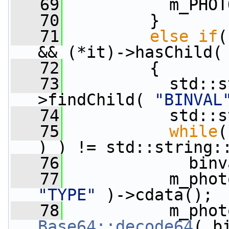
   69
           m_PHOT
   70
         }
   71
else
if
(
&& (*it)->hasChild(
   72
         {
   73
           std::s
>findChild( 
"BINVAL
   74
           std::s
   75
while
(
) ) != std::string:
   76
             binv
   77
           m_phot
"TYPE"
 )->cdata();
   78
           m_phot
Base64::decode64
( b