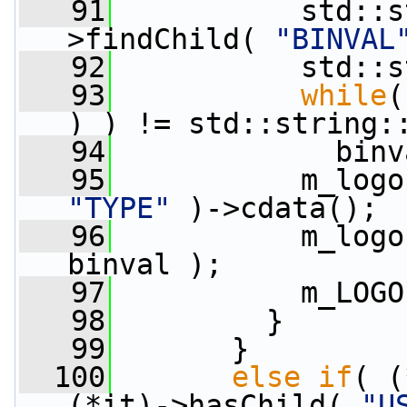
   91
           std::s
>findChild( 
"BINVAL
   92
           std::s
   93
while
(
) ) != std::string:
   94
             binv
   95
           m_logo
"TYPE"
 )->cdata();
   96
           m_logo
binval );
   97
           m_LOGO
   98
         }
   99
       }
  100
else
if
( (
(*it)->hasChild( 
"U