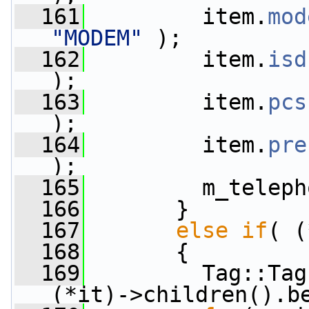
  161
         item.
mod
"MODEM"
 );
  162
         item.
isd
);
  163
         item.
pcs
);
  164
         item.
pre
);
  165
         m_teleph
  166
       }
  167
else
if
( (
  168
       {
  169
         Tag::Tag
(*it)->children().b