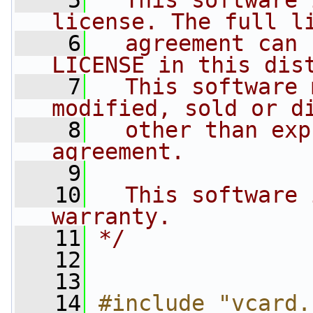
    5
  This software 
license. The full l
    6
  agreement can 
LICENSE in this dis
    7
  This software 
modified, sold or d
    8
  other than exp
agreement.
    9
   10
  This software 
warranty.
   11
*/
   12
   13
   14
#include "vcard.