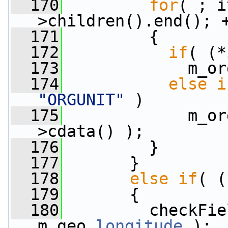
  170
for
( ; i
>children().end(); 
  171
         {
  172
if
( (*
  173
             m_or
  174
else
i
"ORGUNIT"
 )
  175
             m_or
>cdata() );
  176
         }
  177
       }
  178
else
if
( (
  179
       {
  180
         checkFie
m_geo.
longitude
 );