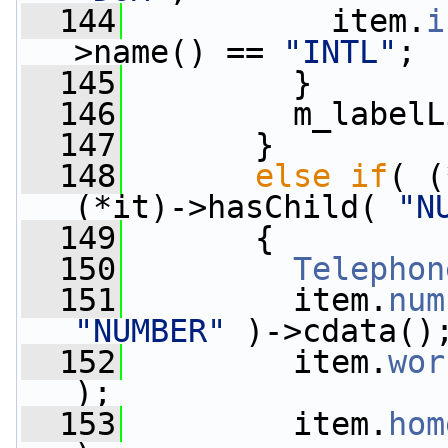
  144
           item.
i
>name() == 
"INTL"
;
  145
         }
  146
         m_labelL
  147
       }
  148
else
if
( (
(*it)->hasChild( 
"N
  149
       {
  150
Telephon
  151
         item.
num
"NUMBER"
 )->cdata()
  152
         item.
wor
);
  153
         item.
hom