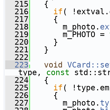
  215
   {
  216
if
( !extval.
  217
     {
  218
       m_photo.
ex
  219
       m_PHOTO = 
  220
     }
  221
   }
  222
  223
void
VCard::se
type, 
const
 std::st
  224
   {
  225
if
( !type.em
  226
     {
  227
       m_photo.
ty