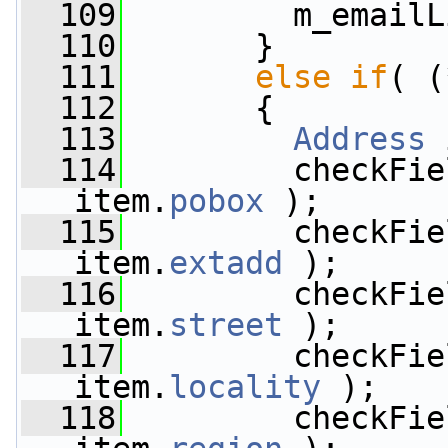
  109
         m_emailL
  110
       }
  111
else
if
( (
  112
       {
  113
Address
 
  114
         checkFie
item.
pobox
 );
  115
         checkFie
item.
extadd
 );
  116
         checkFie
item.
street
 );
  117
         checkFie
item.
locality
 );
  118
         checkFie