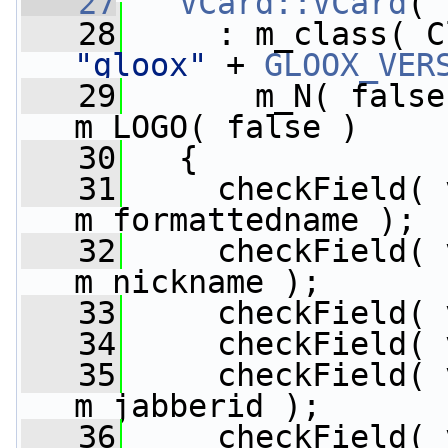
   27
VCard::VCard
( 
   28
"gloox"
 + 
GLOOX_VER
   29
       m_N( false
m_LOGO( false )
   30
   {
   31
     checkField( 
m_formattedname );
   32
     checkField( 
m_nickname );
   33
     checkField( 
   34
     checkField( 
   35
     checkField( 
m_jabberid );
   36
     checkField( 