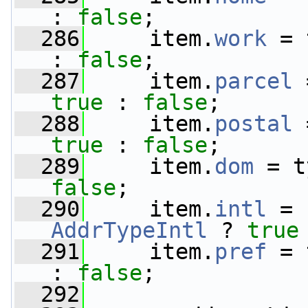
: 
false
;
  286
     item.
work
 = 
: 
false
;
  287
     item.
parcel
 
true
 : 
false
;
  288
     item.
postal
 
true
 : 
false
;
  289
     item.
dom
 = t
false
;
  290
     item.
intl
 = 
AddrTypeIntl
 ? 
true
  291
     item.
pref
 = 
: 
false
;
  292