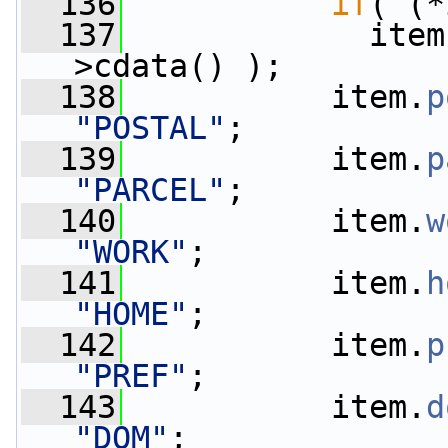
  136
if
( (*
  137
             item
>cdata() );
  138
           item.
p
"POSTAL"
;
  139
           item.
p
"PARCEL"
;
  140
           item.
w
"WORK"
;
  141
           item.
h
"HOME"
;
  142
           item.
p
"PREF"
;
  143
           item.
d
"DOM"
;