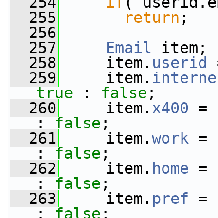
  254
if
( userid.e
  255
return
;
  256
  257
Email
 item;
  258
     item.
userid
 
  259
     item.
interne
true
 : 
false
;
  260
     item.
x400
 = 
: 
false
;
  261
     item.
work
 = 
: 
false
;
  262
     item.
home
 = 
: 
false
;
  263
     item.
pref
 = 
: 
false
;