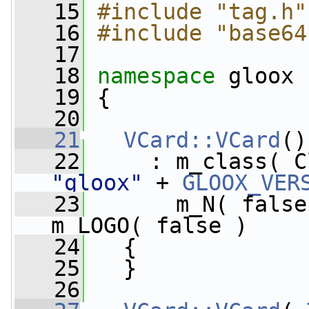
   15
#include "tag.h"
   16
#include "base64
   17
   18
namespace 
gloox
   19
 {
   20
   21
VCard::VCard
()
   22
"gloox"
 + 
GLOOX_VER
   23
       m_N( false
m_LOGO( false )
   24
   {
   25
   }
   26