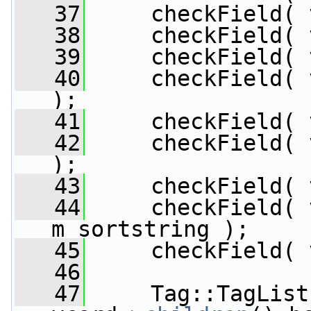
   37
     checkField( 
   38
     checkField( 
   39
     checkField( 
   40
     checkField( 
);
   41
     checkField( 
   42
     checkField( 
);
   43
     checkField( 
   44
     checkField( 
m_sortstring );
   45
     checkField( 
   46
   47
     Tag::TagList