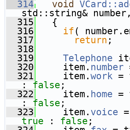
  314
void
VCard::ad
std::string& number
  315
   {
  316
if
( number.e
  317
return
;
  318
  319
Telephone
 it
  320
     item.
number
 
  321
     item.
work
 = 
: 
false
;
  322
     item.
home
 = 
: 
false
;
  323
     item.
voice
 =
true
 : 
false
;