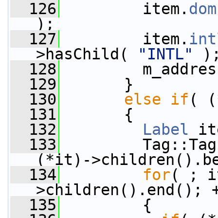
  126
         item.
dom
);
  127
         item.
int
>hasChild( 
"INTL"
 )
  128
         m_addres
  129
       }
  130
else
if
( (
  131
       {
  132
Label
 it
  133
         Tag::Tag
(*it)->children().b
  134
for
( ; i
>children().end(); 
  135
         {