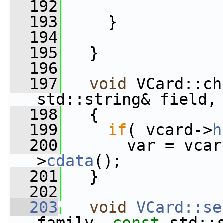
  192
  193
     }
  194
  195
   }
  196
  197
void
 VCard::ch
std::string& field,
  198
   {
  199
if
( vcard->
h
  200
       var = vcar
>
cdata
();
  201
   }
  202
  203
void
VCard::se
family, 
const
 std::