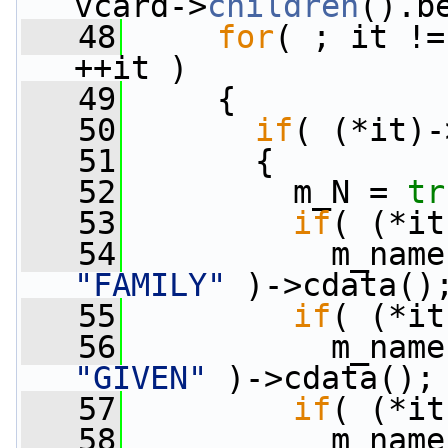
vcard->
children
().b
   48
for
( ; it !=
++it )
   49
     {
   50
if
( (*it)-
   51
       {
   52
         m_N = 
tr
   53
if
( (*it
   54
           m_name
"FAMILY"
 )->cdata()
   55
if
( (*it
   56
           m_name
"GIVEN"
 )->cdata();
   57
if
( (*it
   58
           m_name