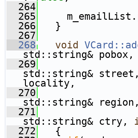
  264
  265
     m_emailList.
  266
   }
  267
  268
void
VCard::ad
std::string& pobox,
  269
std::string& street
locality,
  270
std::string& region
  271
std::string& ctry, 
  272
   {