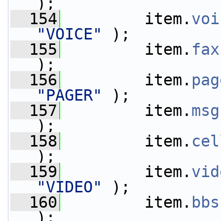
);
  154
         item.
voi
"VOICE"
 );
  155
         item.
fax
);
  156
         item.
pag
"PAGER"
 );
  157
         item.
msg
);
  158
         item.
cel
);
  159
         item.
vid
"VIDEO"
 );
  160
         item.
bbs
);