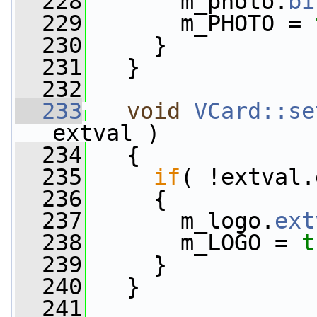
  228
       m_photo.
bi
  229
       m_PHOTO = 
  230
     }
  231
   }
  232
  233
void
VCard::se
extval )
  234
   {
  235
if
( !extval.
  236
     {
  237
       m_logo.
ext
  238
       m_LOGO = 
t
  239
     }
  240
   }
  241