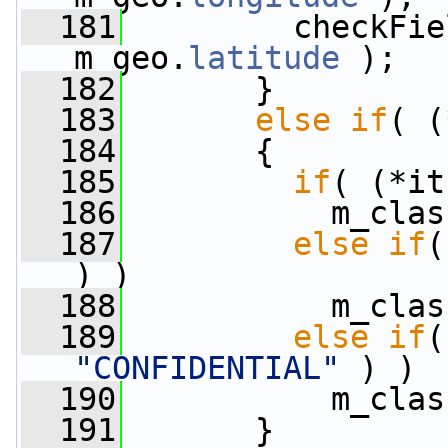
  181
         checkFie
m_geo.
latitude
 );
  182
       }
  183
else
if
( (
  184
       {
  185
if
( (*it
  186
           m_clas
  187
else
if
(
) )
  188
           m_clas
  189
else
if
"CONFIDENTIAL"
 ) )
  190
           m_clas
  191
       }