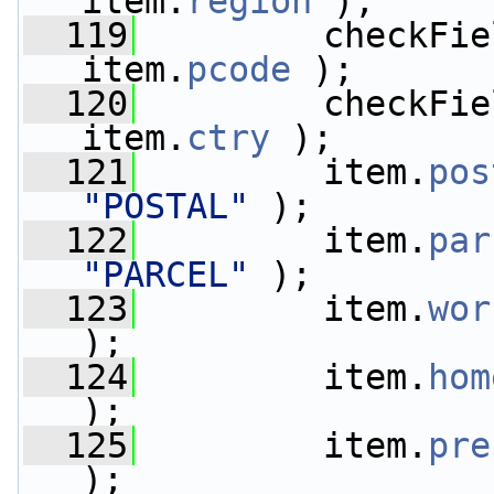
item.
region
 );
  119
         checkFie
item.
pcode
 );
  120
         checkFie
item.
ctry
 );
  121
         item.
pos
"POSTAL"
 );
  122
         item.
par
"PARCEL"
 );
  123
         item.
wor
);
  124
         item.
hom
);
  125
         item.
pre
);