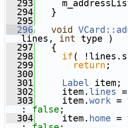
  293
     m_addressLis
  294
   }
  295
  296
void
VCard::ad
lines, 
int
 type )
  297
   {
  298
if
( !lines.s
  299
return
;
  300
  301
Label
 item;
  302
     item.
lines
 =
  303
     item.
work
 = 
: 
false
;
  304
     item.
home
 = 
: 
false
;