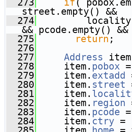
  273
if
( pobox.em
street.empty() &&
  274
         locality
&& pcode.empty() &&
  275
return
;
  276
  277
Address
 item
  278
     item.
pobox
 =
  279
     item.
extadd
 
  280
     item.
street
 
  281
     item.
localit
  282
     item.
region
 
  283
     item.
pcode
 =
  284
     item.
ctry
 = 
  285
     item.
home
 = 