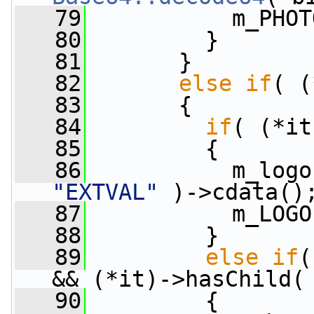
   79
           m_PHOT
   80
         }
   81
       }
   82
else
if
( (
   83
       {
   84
if
( (*it
   85
         {
   86
           m_logo
"EXTVAL"
 )->cdata()
   87
           m_LOGO
   88
         }
   89
else
if
(
&& (*it)->hasChild(
   90
         {