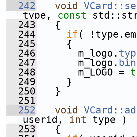
  242
void
VCard::se
type, 
const
 std::st
  243
   {
  244
if
( !type.em
  245
     {
  246
       m_logo.
typ
  247
       m_logo.
bin
  248
       m_LOGO = 
t
  249
     }
  250
   }
  251
  252
void
VCard::ad
userid, 
int
 type )
  253
   {