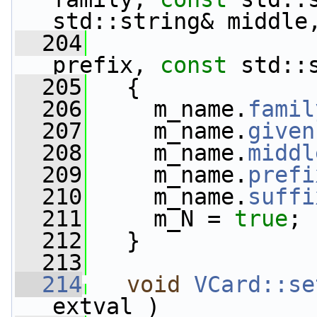
std::string& middle
  204
prefix, 
const
 std::
  205
   {
  206
     m_name.
famil
  207
     m_name.
given
  208
     m_name.
middl
  209
     m_name.
prefi
  210
     m_name.
suffi
  211
     m_N = 
true
;
  212
   }
  213
  214
void
VCard::se
extval )