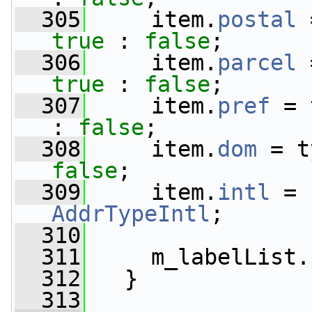
  305
     item.
postal
 
true
 : 
false
;
  306
     item.
parcel
 
true
 : 
false
;
  307
     item.
pref
 = 
: 
false
;
  308
     item.
dom
 = t
false
;
  309
     item.
intl
 = 
AddrTypeIntl
;
  310
  311
     m_labelList.
  312
   }
  313