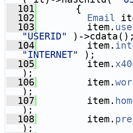
  101
       {
  102
Email
 it
  103
         item.
use
"USERID"
 )->cdata()
  104
         item.
int
"INTERNET"
 );
  105
         item.
x40
);
  106
         item.
wor
);
  107
         item.
hom
);
  108
         item.
pre
);